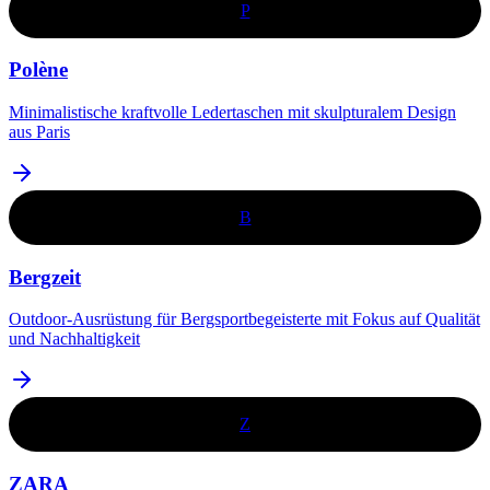
P
Polène
Minimalistische kraftvolle Ledertaschen mit skulpturalem Design
aus Paris
B
Bergzeit
​Outdoor-Ausrüstung für Bergsportbegeisterte mit Fokus auf Qualität
und Nachhaltigkeit​
Z
ZARA