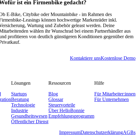
Wofür ist ein Firmenbike gedacht?
Ob E-Bike, Citybike oder Mountainbike - im Rahmen des
Firmenbike-Leasings können hochwertige Markenräder inkl.
Versicherung, Wartung und Zubehör geleast werden. Deine
Mitarbeitenden wählen ihr Wunschrad bei einem Partnerhändler aus
und profitieren von deutlich günstigeren Konditionen gegenüber dem
Privatkauf.
Kontaktiere uns
Kostenlose Demo
Lösungen
Ressourcen
Hilfe
d
Startups
Blog
Für Mitarbeiter:innen
ration
Beratung
Glossar
Für Unternehmen
Technologie
Steuervorteile
Industrie
Über HelloBonnie
Gesundheitswesen
Empfehlungsprogramm
Öffentlicher Dienst
Impressum
Datenschutzerklärung
AGBs