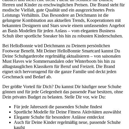
Herren und Kinder zu erschwinglichen Preisen. Die Brand steht für
modische Vielfalt, gute Qualität und ein ausgezeichnetes Preis
Leistungs Verhältnis. Das Besondere an Deichmann ist die
gelungene Kombination aus aktuellen Trends, Kooperationen mit
bekannten Designern und Stars sowie einem umfassenden Angebot
an Basis Modellen für jeden Anlass – vom eleganten Business
Schuh über sportliche Sneaker bis hin zu robusten Kinderschuhen.
Bei HelloBonnie wird Deichmann zu Deinem persönlichen
Footwear Benefit. Mit Deiner HelloBonnie Smartcard kannst Du
Deine Schuhgarderobe regelmäßig aktualisieren – von saisonalen
Must Haves wie Sommersandalen oder Winterboots bis hin zu
alltagstauglichen Klassikern für Beruf und Freizeit. Die Brand
eignet sich hervorragend für die ganze Familie und deckt jeden
Geschmack und Bedarf ab.
Der größte Vorteil für Dich? Du kannst Dir häufiger neue Schuhe
gönnen und für jede Gelegenheit das passende Paar besitzen, ohne
Dein privates Budget zu belasten. Stelle Dir vor, wie Du:
Für jede Jahreszeit die passenden Schuhe findest
Sportliche Modelle für Deine Fitness Aktivitäten auswählst
Elegante Schuhe für besondere Anlässe entdeckst
Auch für Deine Kinder regelmäßig neue, passende Schuhe
kaufst