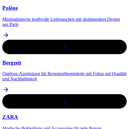
Polène
Minimalistische kraftvolle Ledertaschen mit skulpturalem Design
aus Paris
B
Bergzeit
​Outdoor-Ausrüstung für Bergsportbegeisterte mit Fokus auf Qualität
und Nachhaltigkeit​
Z
ZARA
Modische Bekleidung und Accessoires für jede Person