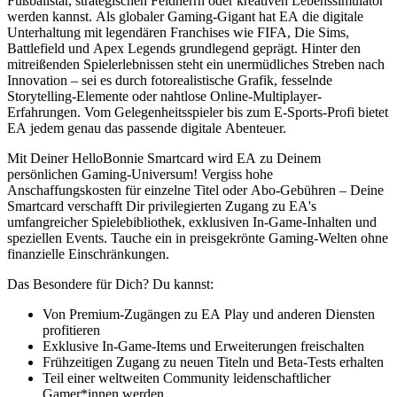
Fußballstar, strategischen Feldherrn oder kreativen Lebenssimulator
werden kannst. Als globaler Gaming-Gigant hat EA die digitale
Unterhaltung mit legendären Franchises wie FIFA, Die Sims,
Battlefield und Apex Legends grundlegend geprägt. Hinter den
mitreißenden Spielerlebnissen steht ein unermüdliches Streben nach
Innovation – sei es durch fotorealistische Grafik, fesselnde
Storytelling-Elemente oder nahtlose Online-Multiplayer-
Erfahrungen. Vom Gelegenheitsspieler bis zum E-Sports-Profi bietet
EA jedem genau das passende digitale Abenteuer.
Mit Deiner HelloBonnie Smartcard wird EA zu Deinem
persönlichen Gaming-Universum! Vergiss hohe
Anschaffungskosten für einzelne Titel oder Abo-Gebühren – Deine
Smartcard verschafft Dir privilegierten Zugang zu EA's
umfangreicher Spielebibliothek, exklusiven In-Game-Inhalten und
speziellen Events. Tauche ein in preisgekrönte Gaming-Welten ohne
finanzielle Einschränkungen.
Das Besondere für Dich? Du kannst:
Von Premium-Zugängen zu EA Play und anderen Diensten
profitieren
Exklusive In-Game-Items und Erweiterungen freischalten
Frühzeitigen Zugang zu neuen Titeln und Beta-Tests erhalten
Teil einer weltweiten Community leidenschaftlicher
Gamer*innen werden