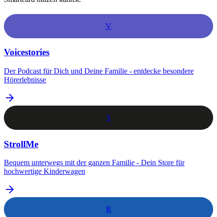
V
Voicestories
Der Podcast für Dich und Deine Familie - entdecke besondere
Hörerlebnisse
S
StrollMe
Bequem unterwegs mit der ganzen Familie - Dein Store für
hochwertige Kinderwagen
R