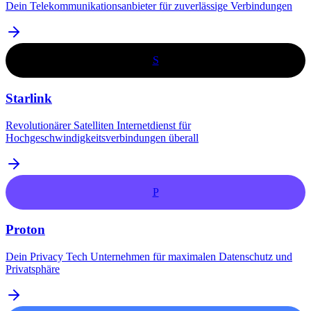
Dein Telekommunikationsanbieter für zuverlässige Verbindungen
S
Starlink
Revolutionärer Satelliten Internetdienst für
Hochgeschwindigkeitsverbindungen überall
P
Proton
Dein Privacy Tech Unternehmen für maximalen Datenschutz und
Privatsphäre