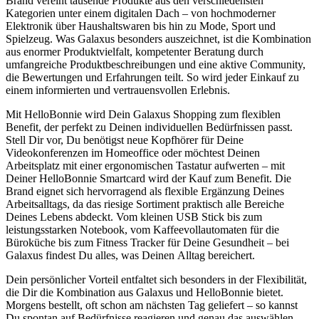
Brand vereint tausende Produkte aus den verschiedensten
Kategorien unter einem digitalen Dach – von hochmoderner
Elektronik über Haushaltswaren bis hin zu Mode, Sport und
Spielzeug. Was Galaxus besonders auszeichnet, ist die Kombination
aus enormer Produktvielfalt, kompetenter Beratung durch
umfangreiche Produktbeschreibungen und eine aktive Community,
die Bewertungen und Erfahrungen teilt. So wird jeder Einkauf zu
einem informierten und vertrauensvollen Erlebnis.
Mit HelloBonnie wird Dein Galaxus Shopping zum flexiblen
Benefit, der perfekt zu Deinen individuellen Bedürfnissen passt.
Stell Dir vor, Du benötigst neue Kopfhörer für Deine
Videokonferenzen im Homeoffice oder möchtest Deinen
Arbeitsplatz mit einer ergonomischen Tastatur aufwerten – mit
Deiner HelloBonnie Smartcard wird der Kauf zum Benefit. Die
Brand eignet sich hervorragend als flexible Ergänzung Deines
Arbeitsalltags, da das riesige Sortiment praktisch alle Bereiche
Deines Lebens abdeckt. Vom kleinen USB Stick bis zum
leistungsstarken Notebook, vom Kaffeevollautomaten für die
Büroküche bis zum Fitness Tracker für Deine Gesundheit – bei
Galaxus findest Du alles, was Deinen Alltag bereichert.
Dein persönlicher Vorteil entfaltet sich besonders in der Flexibilität,
die Dir die Kombination aus Galaxus und HelloBonnie bietet.
Morgens bestellt, oft schon am nächsten Tag geliefert – so kannst
Du spontan auf Bedürfnisse reagieren und genau das auswählen,