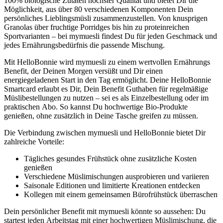
100% biologische Zutaten höchster Qualität und bietet Dir die
Möglichkeit, aus über 80 verschiedenen Komponenten Dein
persönliches Lieblingsmüsli zusammenzustellen. Von knusprigen
Granolas über fruchtige Porridges bis hin zu proteinreichen
Sportvarianten – bei mymuesli findest Du für jeden Geschmack und
jedes Ernährungsbedürfnis die passende Mischung.
Mit HelloBonnie wird mymuesli zu einem wertvollen Ernährungs
Benefit, der Deinen Morgen versüßt und Dir einen
energiegeladenen Start in den Tag ermöglicht. Deine HelloBonnie
Smartcard erlaubt es Dir, Dein Benefit Guthaben für regelmäßige
Müslibestellungen zu nutzen – sei es als Einzelbestellung oder im
praktischen Abo. So kannst Du hochwertige Bio-Produkte
genießen, ohne zusätzlich in Deine Tasche greifen zu müssen.
Die Verbindung zwischen mymuesli und HelloBonnie bietet Dir
zahlreiche Vorteile:
Tägliches gesundes Frühstück ohne zusätzliche Kosten
genießen
Verschiedene Müslimischungen ausprobieren und variieren
Saisonale Editionen und limitierte Kreationen entdecken
Kollegen mit einem gemeinsamen Bürofrühstück überraschen
Dein persönlicher Benefit mit mymuesli könnte so aussehen: Du
startest jeden Arbeitstag mit einer hochwertigen Müslimischung, die