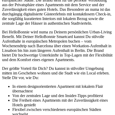
europäischer Städte. Die Brand steht für die perfekte Verbindung
aus der Privatsphäre eines Apartments mit dem Service und der
Zuverlässigkeit eines guten Hotels. Das Besondere an numa ist das
durchgängig digitalisierte Gästeerlebnis mit kontaktlosem Check-in,
die sorgfältig kuratierten Interiors mit lokalem Bezug sowie die
zentrale Lage der Häuser in authentischen Stadtvierteln.
Bei HelloBonnie wird numa zu Deinem persönlichen Urban-Living
Benefit. Mit Deiner HelloBonnie Smartcard kannst Du stilvolle
Aufenthalte in europäischen Metropolen buchen – vom
Wochenendtrip nach Barcelona über einen Workation-Aufenthalt in
Lissabon bis hin zum längeren Aufenthalt in Berlin. Die Brand
bietet Dir hochwertige Unterkünfte in Top-Lagen mit der Flexibilität
und dem Komfort eines eigenen Apartments.
Der größte Vorteil für Dich? Du kannst in stilvoller Umgebung
mitten im Geschehen wohnen und die Stadt wie ein Local erleben.
Stelle Dir vor, wie Du:
In einem designorientierten Apartment mit lokalem Flair
übernachtest
Von der zentralen Lage und den Insider-Tipps profitierst
Die Freiheit eines Apartments mit der Zuverlässigkeit eines
Hotels genießt
Flexibel zwischen verschiedenen europäischen Städten
wechselst