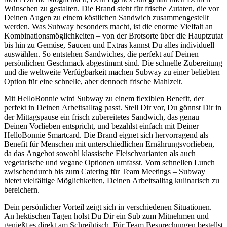
Wünschen zu gestalten. Die Brand steht für frische Zutaten, die vor
Deinen Augen zu einem köstlichen Sandwich zusammengestellt
werden. Was Subway besonders macht, ist die enorme Vielfalt an
Kombinationsmöglichkeiten – von der Brotsorte über die Hauptzutat
bis hin zu Gemüse, Saucen und Extras kannst Du alles individuell
auswählen. So entstehen Sandwiches, die perfekt auf Deinen
persönlichen Geschmack abgestimmt sind. Die schnelle Zubereitung
und die weltweite Verfügbarkeit machen Subway zu einer beliebten
Option für eine schnelle, aber dennoch frische Mahlzeit.
Mit HelloBonnie wird Subway zu einem flexiblen Benefit, der
perfekt in Deinen Arbeitsalltag passt. Stell Dir vor, Du gönnst Dir in
der Mittagspause ein frisch zubereitetes Sandwich, das genau
Deinen Vorlieben entspricht, und bezahlst einfach mit Deiner
HelloBonnie Smartcard. Die Brand eignet sich hervorragend als
Benefit für Menschen mit unterschiedlichen Ernährungsvorlieben,
da das Angebot sowohl klassische Fleischvarianten als auch
vegetarische und vegane Optionen umfasst. Vom schnellen Lunch
zwischendurch bis zum Catering für Team Meetings – Subway
bietet vielfältige Möglichkeiten, Deinen Arbeitsalltag kulinarisch zu
bereichern.
Dein persönlicher Vorteil zeigt sich in verschiedenen Situationen.
An hektischen Tagen holst Du Dir ein Sub zum Mitnehmen und
genießt es direkt am Schreibtisch. Für Team Besprechungen bestellst