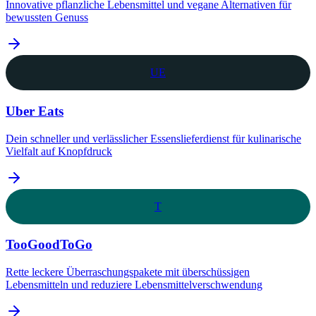
Innovative pflanzliche Lebensmittel und vegane Alternativen für
bewussten Genuss
UE
Uber Eats
Dein schneller und verlässlicher Essenslieferdienst für kulinarische
Vielfalt auf Knopfdruck
T
TooGoodToGo
Rette leckere Überraschungspakete mit überschüssigen
Lebensmitteln und reduziere Lebensmittelverschwendung