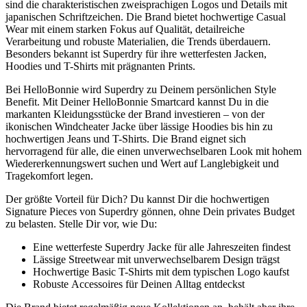
sind die charakteristischen zweisprachigen Logos und Details mit
japanischen Schriftzeichen. Die Brand bietet hochwertige Casual
Wear mit einem starken Fokus auf Qualität, detailreiche
Verarbeitung und robuste Materialien, die Trends überdauern.
Besonders bekannt ist Superdry für ihre wetterfesten Jacken,
Hoodies und T-Shirts mit prägnanten Prints.
Bei HelloBonnie wird Superdry zu Deinem persönlichen Style
Benefit. Mit Deiner HelloBonnie Smartcard kannst Du in die
markanten Kleidungsstücke der Brand investieren – von der
ikonischen Windcheater Jacke über lässige Hoodies bis hin zu
hochwertigen Jeans und T-Shirts. Die Brand eignet sich
hervorragend für alle, die einen unverwechselbaren Look mit hohem
Wiedererkennungswert suchen und Wert auf Langlebigkeit und
Tragekomfort legen.
Der größte Vorteil für Dich? Du kannst Dir die hochwertigen
Signature Pieces von Superdry gönnen, ohne Dein privates Budget
zu belasten. Stelle Dir vor, wie Du:
Eine wetterfeste Superdry Jacke für alle Jahreszeiten findest
Lässige Streetwear mit unverwechselbarem Design trägst
Hochwertige Basic T-Shirts mit dem typischen Logo kaufst
Robuste Accessoires für Deinen Alltag entdeckst