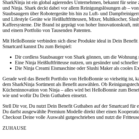
SharkNinja ist ein global agierendes Unternehmen, bekannt für sein
und Ninja. Shark deckt dabei vor allem Reinigungslösungen ab – von 
Staubsaugern über Robotergeräte bis hin zu Luft- und Dampfreinigern
und Lifestyle Geräte wie Heißluftfritteusen, Mixer, Multikocher, Slu
Kaffeesysteme. Die Brand ist geprägt von hoher Innovationskraft, mi
und einem Portfolio von Tausenden Patenten.
Mit HelloBonnie verbinden sich diese Produkte ideal in Dein Benefit
Smartcard kannst Du zum Beispiel:
Dir cordless Staubsauger von Shark gönnen, um die Wohnung 
Eine Ninja Heißluftfritteuse nutzen, um gesünder und schnelle
Die Ninja Creami Eismaschine oder Slushi Maker als cooles Ex
Gerade weil das Benefit Portfolio von HelloBonnie so vielseitig ist, k
dem SharkNinja Sortiment als Benefit auswählen. Ob Reinigungstech
Kücheninnovation von Ninja – alles wird bei HelloBonnie zum Benefit
wie und wofür Du Dein Guthaben einsetzt.
Stell Dir vor, Du nutzt Dein Benefit Guthaben auf der Smartcard für e
Du darfst ausgewählte Premium Modelle direkt über einen Kooperat
Checkout Deine volle Auswahl gutgeschrieben und nutzt die Fritteu
ZUHAUSE