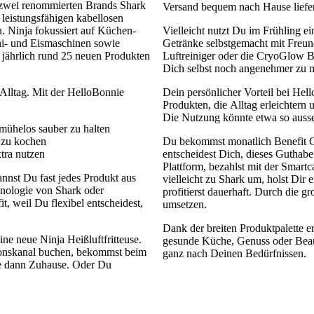
e zwei renommierten Brands Shark
Versand bequem nach Hause liefer
leistungsfähigen kabellosen
. Ninja fokussiert auf Küchen‑
Vielleicht nutzt Du im Frühling e
shi‑ und Eismaschinen sowie
Getränke selbstgemacht mit Freun
t jährlich rund 25 neuen Produkten
Luftreiniger oder die CryoGlow 
Dich selbst noch angenehmer zu 
 Alltag. Mit der HelloBonnie
Dein persönlicher Vorteil bei Hel
Produkten, die Alltag erleichtern
Die Nutzung könnte etwa so auss
mühelos sauber zu halten
r zu kochen
Du bekommst monatlich Benefit 
tra nutzen
entscheidest Dich, dieses Guthaben 
Plattform, bezahlst mit der Smar
annst Du fast jedes Produkt aus
vielleicht zu Shark um, holst Dir
nologie von Shark oder
profitierst dauerhaft. Durch die 
, weil Du flexibel entscheidest,
umsetzen.
Dank der breiten Produktpalette 
ine neue Ninja Heißluftfritteuse.
gesunde Küche, Genuss oder Beau
ionskanal buchen, bekommst beim
ganz nach Deinen Bedürfnissen.
se dann Zuhause. Oder Du