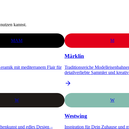
nutzen kannst.
MAM
M
Märklin
eramik mit mediterranem Flair für
Traditionsreiche Modelleisenbahnen
detailverliebte Sammler und kreativ
W
W
Westwing
chenkunst und edles Design –
Inspiration für Dein Zuhause und 