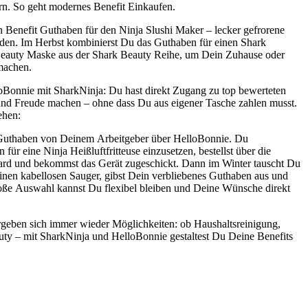
n. So geht modernes Benefit Einkaufen.
in Benefit Guthaben für den Ninja Slushi Maker – lecker gefrorene
den. Im Herbst kombinierst Du das Guthaben für einen Shark
Beauty Maske aus der Shark Beauty Reihe, um Dein Zuhause oder
machen.
loBonnie mit SharkNinja: Du hast direkt Zugang zu top bewerteten
 und Freude machen – ohne dass Du aus eigener Tasche zahlen musst.
ehen:
Guthaben von Deinem Arbeitgeber über HelloBonnie. Du
für eine Ninja Heißluftfritteuse einzusetzen, bestellst über die
tcard und bekommst das Gerät zugeschickt. Dann im Winter tauscht Du
 einen kabellosen Sauger, gibst Dein verbliebenes Guthaben aus und
große Auswahl kannst Du flexibel bleiben und Deine Wünsche direkt
ergeben sich immer wieder Möglichkeiten: ob Haushaltsreinigung,
ty – mit SharkNinja und HelloBonnie gestaltest Du Deine Benefits