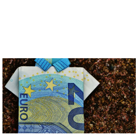
Benefits
Lohnnebenkosten senken mit smarten Benefits fürs
Nettoeinkommen
Zora Wolbert
ZW
28. Juli 2025