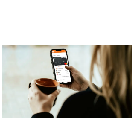
Benefits
Unser Onboarding: So startet Dein Unternehmen mit flexiblen
Benefits
Zora Wolbert
ZW
1. August 2025