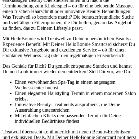
erstklassigen Beauty-Dienstleister:innen und macht die
Terminbuchung zum Kinderspiel – ob für eine belebende Massage,
einen frischen Haarschnitt oder innovative Beauty-Behandlungen.
Was Treatwell so besonders macht? Die benutzerfreundliche Suche
und vielfältigen Filteroptionen, die Dir helfen, genau das Angebot
zu finden, das zu Deinem Lifestyle passt.
Mit HelloBonnie wird Treatwell zu Deinem persönlichen Beauty-
Experience Benefit! Mit Deiner HelloBonnie Smartcard sicherst Du
Dir exklusive Angebote und exzellenten Service – ob für einen
spontanen Wellness-Tag oder den regelmäßigen Friseurbesuch.
Das Geniale für Dich? Du genießt entspannte Stunden und kannst
Deinen Look immer wieder neu entdecken! Stell Dir vor, wie Du:
Einen verwöhnenden Spa-Tag in einem angesagten
Wellnesscenter buchst
Einen eleganten Hairstyling-Termin in einem modernen Salon
erlebst
Innovative Beauty-Treatments ausprobierst, die Deine
Ausstrahlung unterstreichen
Mit einfachen Klicks den passenden Termin für Deine
individuellen Bedürfnisse findest
Treatwell überrascht kontinuierlich mit neuen Beauty-Erlebnissen
und exklusiven Deals. Mit Deiner HelloBonnie Smartcard profitierst