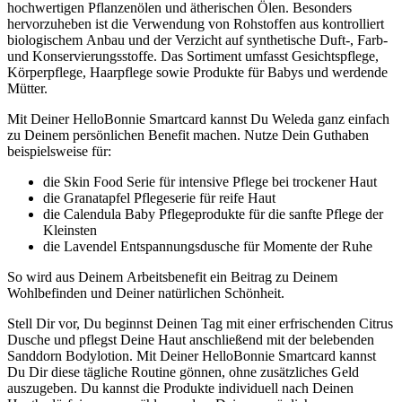
hochwertigen Pflanzenölen und ätherischen Ölen. Besonders
hervorzuheben ist die Verwendung von Rohstoffen aus kontrolliert
biologischem Anbau und der Verzicht auf synthetische Duft-, Farb-
und Konservierungsstoffe. Das Sortiment umfasst Gesichtspflege,
Körperpflege, Haarpflege sowie Produkte für Babys und werdende
Mütter.​
Mit Deiner HelloBonnie Smartcard kannst Du Weleda ganz einfach
zu Deinem persönlichen Benefit machen. Nutze Dein Guthaben
beispielsweise für:​
die Skin Food Serie für intensive Pflege bei trockener Haut
die Granatapfel Pflegeserie für reife Haut
die Calendula Baby Pflegeprodukte für die sanfte Pflege der
Kleinsten
die Lavendel Entspannungsdusche für Momente der Ruhe​
So wird aus Deinem Arbeitsbenefit ein Beitrag zu Deinem
Wohlbefinden und Deiner natürlichen Schönheit.​
Stell Dir vor, Du beginnst Deinen Tag mit einer erfrischenden Citrus
Dusche und pflegst Deine Haut anschließend mit der belebenden
Sanddorn Bodylotion. Mit Deiner HelloBonnie Smartcard kannst
Du Dir diese tägliche Routine gönnen, ohne zusätzliches Geld
auszugeben. Du kannst die Produkte individuell nach Deinen