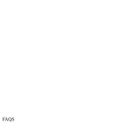
Berlin
Hannover
Magdeburg
Münster
Kassel
Dresden
Erfurt
Köln
Frankfurt
Nürnberg
Stuttgart
München
FAQS