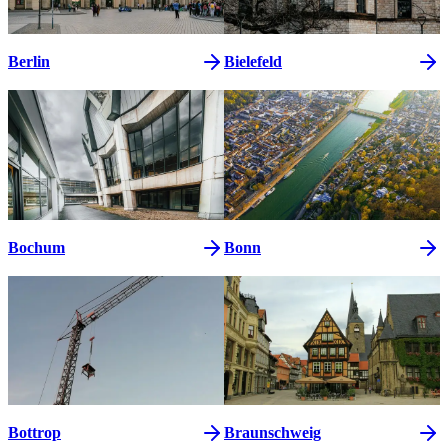
Berlin
Bielefeld
Bochum
Bonn
Bottrop
Braunschweig