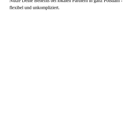
Nutze Deine Benefits bei lokalen Partnern in ganz Potsdam -
flexibel und unkompliziert.
Rostock
Hamburg
Bremen
Berlin
Hannover
Magdeburg
Münster
Kassel
Dresden
Erfurt
Köln
Frankfurt