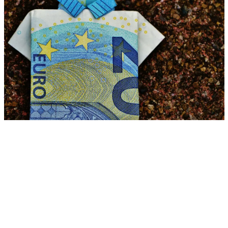
Benefits
Lohnnebenkosten senken mit smarten Benefits fürs
Nettoeinkommen
Zora Wolbert
ZW
28. Juli 2025